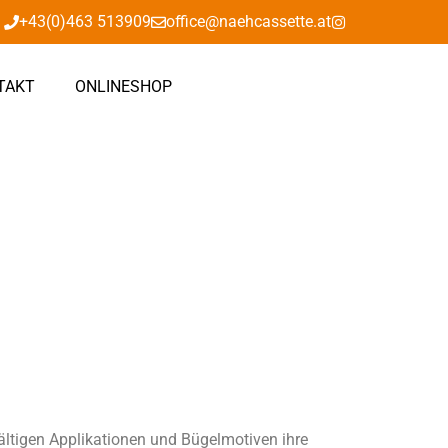
+43(0)463 513909
office@naehcassette.at
TAKT
ONLINESHOP
fältigen Applikationen und Bügelmotiven ihre