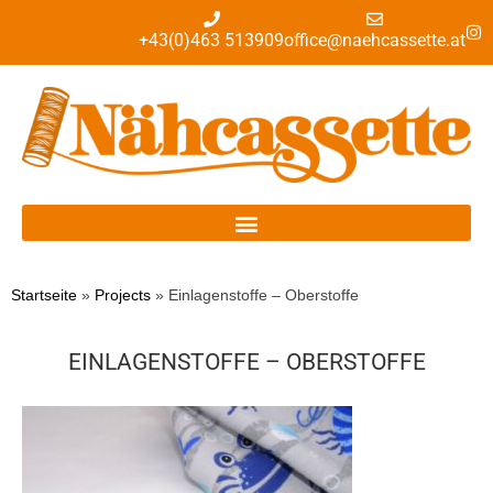
+43(0)463 513909
office@naehcassette.at
Startseite
»
Projects
»
Einlagenstoffe – Oberstoffe
EINLAGENSTOFFE – OBERSTOFFE