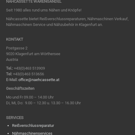
NÄHCASSETTE WARENGANDEL
Seit 1980 alles rund ums Nähen und Knöpfe!
Nähcassette bietet Reißverschlussreparaturen, Nähmaschinen Verkauf,
Nähmaschinen Service und Nähzubehör in Klagenfurt an.
KONTAKT
Postgasse 2
9020 Klagenfurt am Wörthersee
Austria
Tel.:
+43(0)463 513909
Tel:
+43(0)463
513656
E-Mail:
office@naehcassette.at
Geschäftszeiten
Mo und Fr 09.00 – 14.00 Uhr
Di, Mi, Do: 9.00 – 12.30 u. 13.30 – 16.30 Uhr
SERVICES
Reißverschluss­reparatur
Nähmaschinen­services